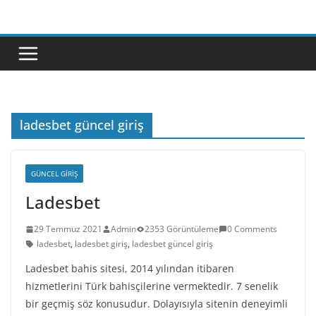
Skip
to
content
ladesbet güncel giriş
GÜNCEL GIRIŞ
Ladesbet
29 Temmuz 2021
Admin
2353 Görüntüleme
0 Comments
ladesbet
,
ladesbet giriş
,
ladesbet güncel giriş
Ladesbet bahis sitesi, 2014 yılından itibaren
hizmetlerini Türk bahisçilerine vermektedir. 7 senelik
bir geçmiş söz konusudur. Dolayısıyla sitenin deneyimli