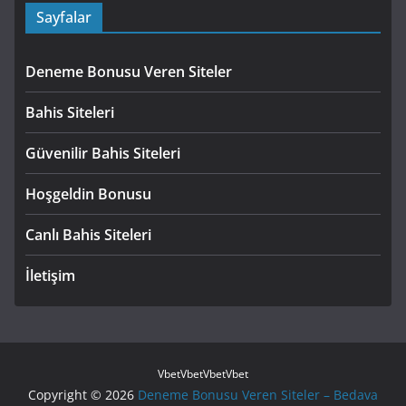
Sayfalar
Deneme Bonusu Veren Siteler
Bahis Siteleri
Güvenilir Bahis Siteleri
Hoşgeldin Bonusu
Canlı Bahis Siteleri
İletişim
Vbet
Vbet
Vbet
Vbet
Copyright © 2026
Deneme Bonusu Veren Siteler – Bedava