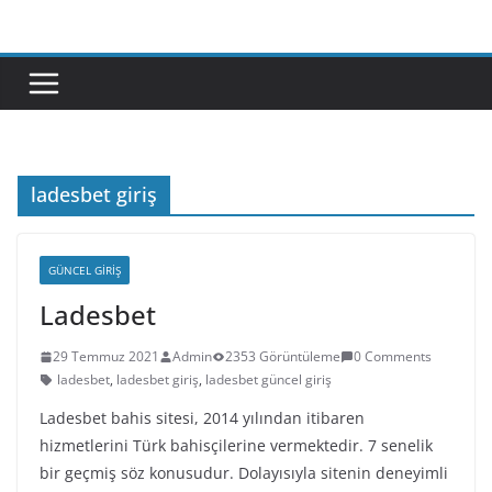
Skip
to
content
ladesbet giriş
GÜNCEL GIRIŞ
Ladesbet
29 Temmuz 2021
Admin
2353 Görüntüleme
0 Comments
ladesbet
,
ladesbet giriş
,
ladesbet güncel giriş
Ladesbet bahis sitesi, 2014 yılından itibaren
hizmetlerini Türk bahisçilerine vermektedir. 7 senelik
bir geçmiş söz konusudur. Dolayısıyla sitenin deneyimli