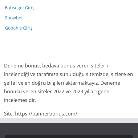
Bahsegel Giriş
Showbet
Gobahis Giriş
Deneme bonus, bedava bonus veren sitelerin
incelendiği ve tarafınıza sunulduğu sitemizde, sizlere en
şeffaf ve en doğru bilgileri aktarmaktayız. Deneme
bonusu veren siteler 2022 ve 2023 yılları genel
incelemesidir.
Site: https://bannerbonus.com/