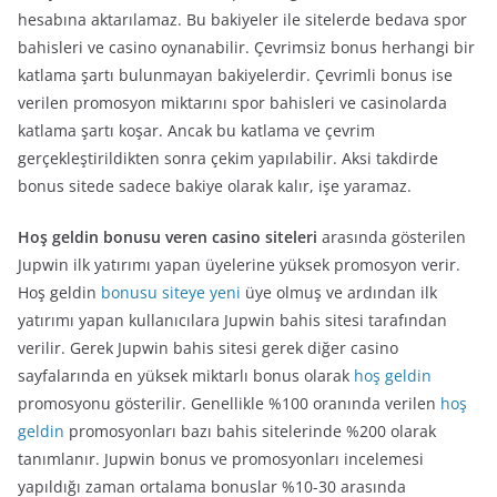
hesabına aktarılamaz. Bu bakiyeler ile sitelerde bedava spor
bahisleri ve casino oynanabilir. Çevrimsiz bonus herhangi bir
katlama şartı bulunmayan bakiyelerdir. Çevrimli bonus ise
verilen promosyon miktarını spor bahisleri ve casinolarda
katlama şartı koşar. Ancak bu katlama ve çevrim
gerçekleştirildikten sonra çekim yapılabilir. Aksi takdirde
bonus sitede sadece bakiye olarak kalır, işe yaramaz.
Hoş geldin bonusu veren casino siteleri
arasında gösterilen
Jupwin ilk yatırımı yapan üyelerine yüksek promosyon verir.
Hoş geldin
bonusu siteye yeni
üye olmuş ve ardından ilk
yatırımı yapan kullanıcılara Jupwin bahis sitesi tarafından
verilir. Gerek Jupwin bahis sitesi gerek diğer casino
sayfalarında en yüksek miktarlı bonus olarak
hoş geldin
promosyonu gösterilir. Genellikle %100 oranında verilen
hoş
geldin
promosyonları bazı bahis sitelerinde %200 olarak
tanımlanır. Jupwin bonus ve promosyonları incelemesi
yapıldığı zaman ortalama bonuslar %10-30 arasında