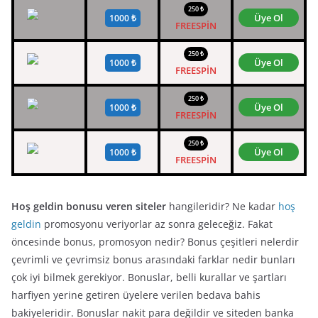
250
₺
Üye Ol
1000 ₺
FREESPİN
250
₺
Üye Ol
1000 ₺
FREESPİN
250
₺
Üye Ol
1000 ₺
FREESPİN
250
₺
Üye Ol
1000 ₺
FREESPİN
Hoş geldin bonusu veren siteler
hangileridir? Ne kadar
hoş
geldin
promosyonu veriyorlar az sonra geleceğiz. Fakat
öncesinde bonus, promosyon nedir? Bonus çeşitleri nelerdir
çevrimli ve çevrimsiz bonus arasındaki farklar nedir bunları
çok iyi bilmek gerekiyor. Bonuslar, belli kurallar ve şartları
harfiyen yerine getiren üyelere verilen bedava bahis
bakiyeleridir. Bonuslar nakit para değildir ve siteden banka