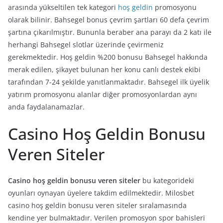
arasında yükseltilen tek kategori
hoş geldin
promosyonu
olarak bilinir. Bahsegel bonus çevrim şartları 60 defa çevrim
şartına çıkarılmıştır. Bununla beraber ana parayı da 2 katı ile
herhangi Bahsegel slotlar üzerinde çevirmeniz
gerekmektedir. Hoş geldin %200 bonusu Bahsegel hakkında
merak edilen, şikayet bulunan her konu canlı destek ekibi
tarafından 7-24 şekilde yanıtlanmaktadır. Bahsegel ilk üyelik
yatırım promosyonu alanlar diğer promosyonlardan aynı
anda faydalanamazlar.
Casino Hoş Geldin Bonusu
Veren Siteler
Casino hoş geldin bonusu veren siteler
bu kategorideki
oyunları oynayan üyelere takdim edilmektedir. Milosbet
casino hoş geldin bonusu veren siteler sıralamasında
kendine yer bulmaktadır. Verilen promosyon spor bahisleri