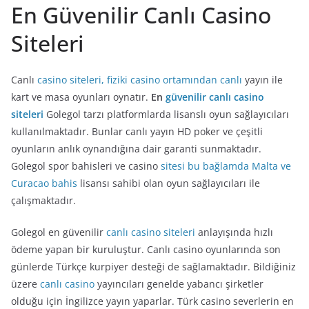
En Güvenilir Canlı Casino
Siteleri
Canlı
casino siteleri, fiziki casino ortamından canlı
yayın ile
kart ve masa oyunları oynatır.
En
güvenilir canlı casino
siteleri
Golegol tarzı platformlarda lisanslı oyun sağlayıcıları
kullanılmaktadır. Bunlar canlı yayın HD poker ve çeşitli
oyunların anlık oynandığına dair garanti sunmaktadır.
Golegol spor bahisleri ve casino
sitesi bu bağlamda Malta ve
Curacao bahis
lisansı sahibi olan oyun sağlayıcıları ile
çalışmaktadır.
Golegol en güvenilir
canlı casino siteleri
anlayışında hızlı
ödeme yapan bir kuruluştur. Canlı casino oyunlarında son
günlerde Türkçe kurpiyer desteği de sağlamaktadır. Bildiğiniz
üzere
canlı casino
yayıncıları genelde yabancı şirketler
olduğu için İngilizce yayın yaparlar. Türk casino severlerin en