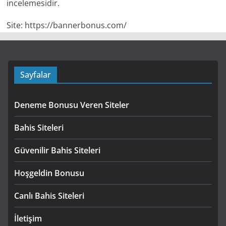
incelemesidir.
Site: https://bannerbonus.com/
Sayfalar
Deneme Bonusu Veren Siteler
Bahis Siteleri
Güvenilir Bahis Siteleri
Hoşgeldin Bonusu
Canlı Bahis Siteleri
İletişim