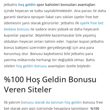
Jetbahis
hoş geldin
spor bahisleri bonusları avantajları
içinde heyecan ve tutku sayılabilmektedir. Ana parası ile daha
garanti skorlara oynayan fakat canı sıkılan üyeler free bet
ödemesini şans olarak görürürler. Jetbahis ilk
üyelik free bet
bedava bonusu
ile sadece oranı yüksek ve daha heyecanlı
kuponlar yaparlar. Böylelikle kazanmasalar bile yaşamış
oldukları heyecan onları tatmin eder. Yapılan kupon Jetbahis
bonus bakiyesi üzerinden gerçekleşeceği için ana para
korunmuş olur. Bonusu kaybetseniz bile Jetbahis para
yatırma miktarında herhangi bir değişiklik olmaz. Bahis
siteleri
hoş geldin bonusu
avantajları özetle böyledir.
%100 Hoş Geldin Bonusu
Veren Siteler
İlk yatırım
bonusu olarak da tanınan hoş geldin
bonusu free
bet olarak aynı gün içerisinde hesaplara tanımlanır.
%100