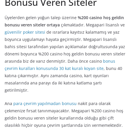
Bonusu Veren Siteler
Üyelerden gelen yoğun talep üzerine
%200 casino hoş geldin
bonusu veren siteler ortaya
çıkmaktadır. Megapari lisanslı ve
güvenilir poker sitesi
de ısrarlara kayıtsız kalamamış ve yaz
boyunca uygulamayı hayata geçirmiştir. Megapari lisanslı
bahis sitesi tarafından yapılan açıklamalar doğrultusunda yaz
dönemi boyunca %200 casino hoş geldin bonusu veren siteler
arasında biz de varız denmiştir. Daha önce casino
bonus
çevrim kuralları konusunda 30 kat kuralı koyan site
, bunu 40
katına çıkarmıştır. Aynı zamanda casino, kart oyunları
masalarında ana parayı da iki katına katlama şartı
getirilmiştir.
Ana
para çevrim yapılmadan bonusu
nakit para olarak
çekmenize fırsat tanınmayacaktır. Megapari %200 casino hoş
geldin bonusu veren siteler kurallarında olduğu gibi çift
olasılıklı hiçbir oyuna çevrim şartlarında izin vermemektedir.