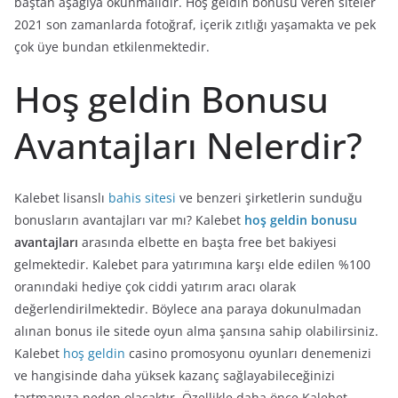
baştan aşağıya okunmalıdır. Hoş geldin bonusu veren siteler
2021 son zamanlarda fotoğraf, içerik zıtlığı yaşamakta ve pek
çok üye bundan etkilenmektedir.
Hoş geldin Bonusu
Avantajları Nelerdir?
Kalebet lisanslı
bahis sitesi
ve benzeri şirketlerin sunduğu
bonusların avantajları var mı? Kalebet
hoş geldin bonusu
avantajları
arasında elbette en başta free bet bakiyesi
gelmektedir. Kalebet para yatırımına karşı elde edilen %100
oranındaki hediye çok ciddi yatırım aracı olarak
değerlendirilmektedir. Böylece ana paraya dokunulmadan
alınan bonus ile sitede oyun alma şansına sahip olabilirsiniz.
Kalebet
hoş geldin
casino promosyonu oyunları denemenizi
ve hangisinde daha yüksek kazanç sağlayabileceğinizi
tartmanıza neden olacaktır. Özellikle daha önce Kalebet