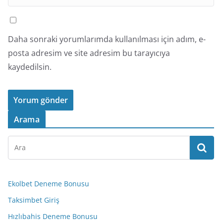
Daha sonraki yorumlarımda kullanılması için adım, e-
posta adresim ve site adresim bu tarayıcıya
kaydedilsin.
Arama
Ekolbet Deneme Bonusu
Taksimbet Giriş
Hızlıbahis Deneme Bonusu