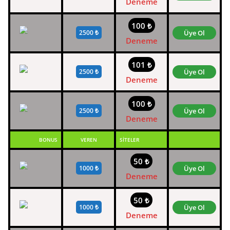
Deneme
100 ₺
2500 ₺
Üye Ol
Deneme
101 ₺
2500 ₺
Üye Ol
Deneme
100 ₺
2500 ₺
Üye Ol
Deneme
BONUS
VEREN
SİTELER
50 ₺
1000 ₺
Üye Ol
Deneme
50 ₺
1000 ₺
Üye Ol
Deneme