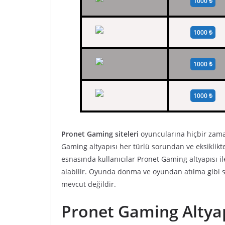
1000 ₺
1000 ₺
1000 ₺
1000 ₺
Pronet Gaming siteleri
oyuncularına hiçbir zama
Gaming altyapısı her türlü sorundan ve eksiklikte
esnasında kullanıcılar Pronet Gaming altyapısı il
alabilir. Oyunda donma ve oyundan atılma gibi 
mevcut değildir.
Pronet Gaming Altyap