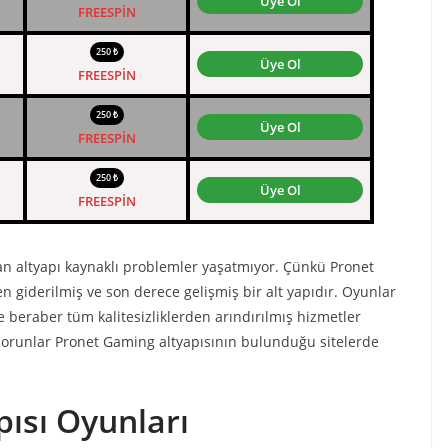
Üye Ol
FREESPİN
250
₺
Üye Ol
FREESPİN
250
₺
Üye Ol
FREESPİN
250
₺
Üye Ol
FREESPİN
n altyapı kaynaklı problemler yaşatmıyor. Çünkü Pronet
n giderilmiş ve son derece gelişmiş bir alt yapıdır. Oyunlar
e beraber tüm kalitesizliklerden arındırılmış hizmetler
sorunlar Pronet Gaming altyapısının bulunduğu sitelerde
ısı Oyunları