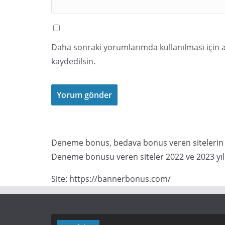
Daha sonraki yorumlarımda kullanılması için a
kaydedilsin.
Deneme bonus, bedava bonus veren sitelerin inc
Deneme bonusu veren siteler 2022 ve 2023 yıll
Site: https://bannerbonus.com/