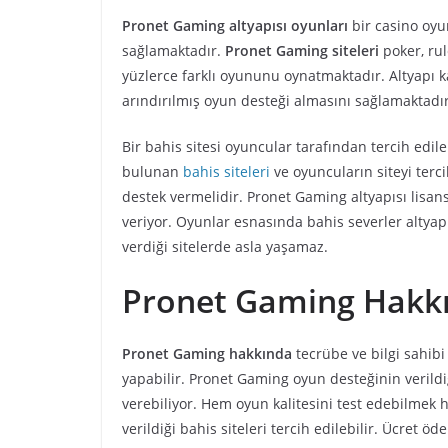
Pronet Gaming altyapısı oyunları
bir casino oyu
sağlamaktadır.
Pronet Gaming siteleri
poker, rul
yüzlerce farklı oyununu oynatmaktadır. Altyapı 
arındırılmış oyun desteği almasını sağlamaktadır
Bir bahis sitesi oyuncular tarafından tercih edile
bulunan
bahis siteleri
ve oyuncuların siteyi tercih
destek vermelidir. Pronet Gaming altyapısı lisa
veriyor. Oyunlar esnasında bahis severler altyap
verdiği sitelerde asla yaşamaz.
Pronet Gaming Hakk
Pronet Gaming hakkında
tecrübe ve bilgi sahib
yapabilir. Pronet Gaming oyun desteğinin verildi
verebiliyor. Hem oyun kalitesini test edebilmek 
verildiği bahis siteleri tercih edilebilir. Ücret 