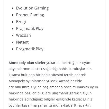
Evolution Gaming
Pronet Gaming
Ezugi
Pragmatik Play
Wazdan
Netent
Pragmatik Play
Monopoly olan siteler
yukarıda belirttiğimiz oyun
altyapılarının destek sağladığı bahis kuruluşlarıdır.
Lisansı bulunan bir bahis sitesini tercih ederek
Monopoly oyunlarında yüksek kazançlar elde
edebilirsiniz. Oyuna başlamadan önce muhakkak oyun
hakkında bazı ön bilgilere ulaşmanız gerekir. Oyun
hakkında edindiğiniz bilgiler eşliğinde katılacağınız
oyunlar kazanma şansınızı muhakkak arttıracaktır.