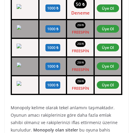
50 ₺
1000 ₺
Üye Ol
Deneme
250
₺
Üye Ol
1000 ₺
FREESPİN
250
₺
Üye Ol
1000 ₺
FREESPİN
250
₺
Üye Ol
1000 ₺
FREESPİN
250
₺
Üye Ol
1000 ₺
FREESPİN
Monopoly kelime olarak tekel anlamını taşımaktadır.
Oyunun amacı rakiplerinize göre daha fazla emlak
sahibi olmanız ve rakiplerinizi iflas ettirmeniz üzerine
kuruludur.
Monopoly olan siteler
bu oyuna bahis