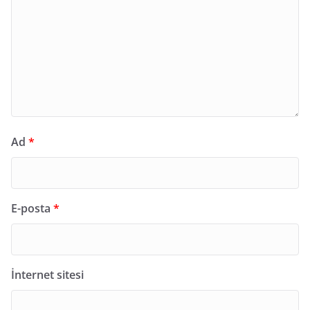
Ad
*
E-posta
*
İnternet sitesi