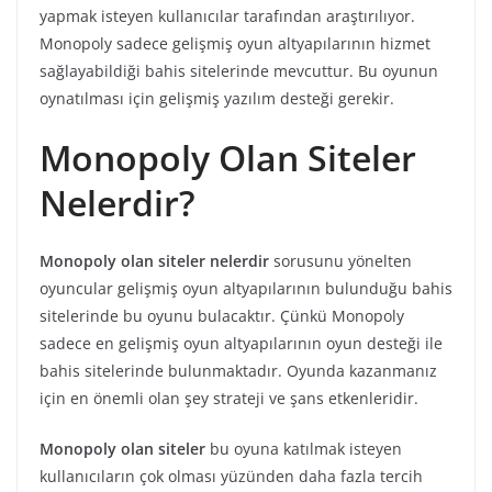
yapmak isteyen kullanıcılar tarafından araştırılıyor.
Monopoly sadece gelişmiş oyun altyapılarının hizmet
sağlayabildiği bahis sitelerinde mevcuttur. Bu oyunun
oynatılması için gelişmiş yazılım desteği gerekir.
Monopoly Olan Siteler
Nelerdir?
Monopoly olan siteler nelerdir
sorusunu yönelten
oyuncular gelişmiş oyun altyapılarının bulunduğu bahis
sitelerinde bu oyunu bulacaktır. Çünkü Monopoly
sadece en gelişmiş oyun altyapılarının oyun desteği ile
bahis sitelerinde bulunmaktadır. Oyunda kazanmanız
için en önemli olan şey strateji ve şans etkenleridir.
Monopoly olan siteler
bu oyuna katılmak isteyen
kullanıcıların çok olması yüzünden daha fazla tercih