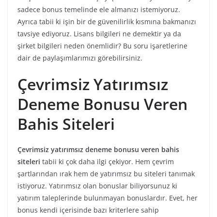
sadece bonus temelinde ele almanızı istemiyoruz.
Ayrıca tabii ki işin bir de güvenilirlik kısmına bakmanızı
tavsiye ediyoruz. Lisans bilgileri ne demektir ya da
şirket bilgileri neden önemlidir? Bu soru işaretlerine
dair de paylaşımlarımızı görebilirsiniz.
Çevrimsiz Yatırımsız
Deneme Bonusu Veren
Bahis Siteleri
Çevrimsiz yatırımsız deneme bonusu veren bahis
siteleri
tabii ki çok daha ilgi çekiyor. Hem çevrim
şartlarından ırak hem de yatırımsız bu siteleri tanımak
istiyoruz. Yatırımsız olan bonuslar biliyorsunuz ki
yatırım taleplerinde bulunmayan bonuslardır. Evet, her
bonus kendi içerisinde bazı kriterlere sahip