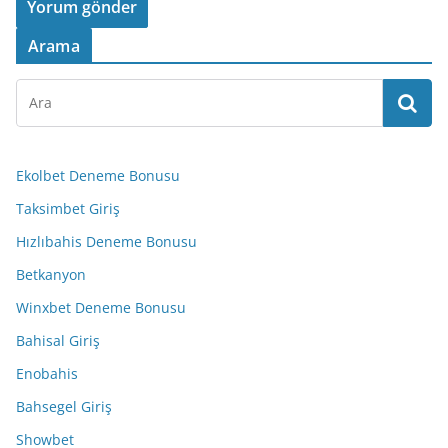
Arama
Ekolbet Deneme Bonusu
Taksimbet Giriş
Hızlıbahis Deneme Bonusu
Betkanyon
Winxbet Deneme Bonusu
Bahisal Giriş
Enobahis
Bahsegel Giriş
Showbet