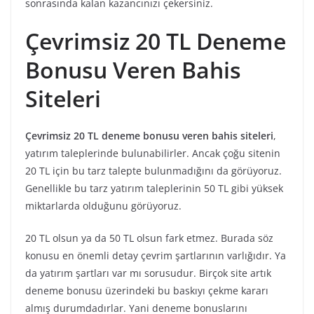
sonrasında kalan kazancınızı çekersiniz.
Çevrimsiz 20 TL Deneme
Bonusu Veren Bahis
Siteleri
Çevrimsiz 20 TL deneme bonusu veren bahis siteleri
,
yatırım taleplerinde bulunabilirler. Ancak çoğu sitenin
20 TL için bu tarz talepte bulunmadığını da görüyoruz.
Genellikle bu tarz yatırım taleplerinin 50 TL gibi yüksek
miktarlarda olduğunu görüyoruz.
20 TL olsun ya da 50 TL olsun fark etmez. Burada söz
konusu en önemli detay çevrim şartlarının varlığıdır. Ya
da yatırım şartları var mı sorusudur. Birçok site artık
deneme bonusu üzerindeki bu baskıyı çekme kararı
almış durumdadırlar. Yani deneme bonuslarını