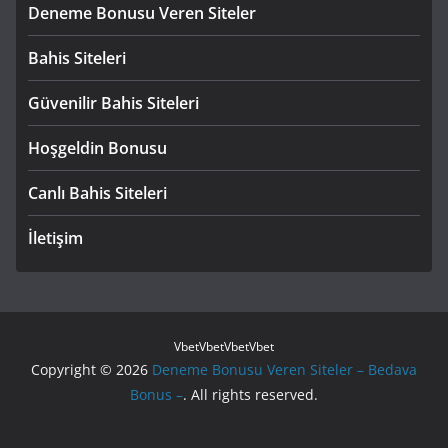
Deneme Bonusu Veren Siteler
Bahis Siteleri
Güvenilir Bahis Siteleri
Hoşgeldin Bonusu
Canlı Bahis Siteleri
İletişim
Vbet
Vbet
Vbet
Vbet
Copyright © 2026
Deneme Bonusu Veren Siteler – Bedava
Bonus –
. All rights reserved.