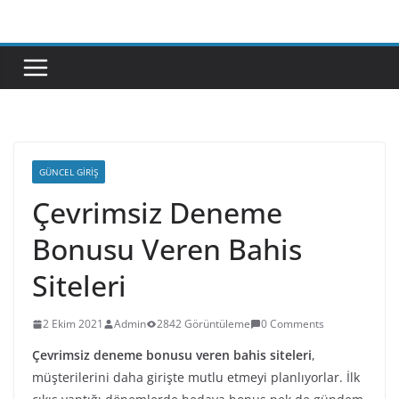
Skip
to
content
GÜNCEL GIRIŞ
Çevrimsiz Deneme
Bonusu Veren Bahis
Siteleri
2 Ekim 2021
Admin
2842 Görüntüleme
0 Comments
Çevrimsiz deneme bonusu veren bahis siteleri
,
müşterilerini daha girişte mutlu etmeyi planlıyorlar. İlk