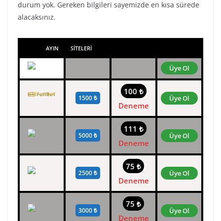
durum yok. Gereken bilgileri sayemizde en kısa sürede
alacaksınız.
AYIN
SİTELERİ
Üye Ol
100 ₺
1500 ₺
Üye Ol
Deneme
111 ₺
5000 ₺
Üye Ol
Deneme
75 ₺
2500 ₺
Üye Ol
Deneme
75 ₺
3000 ₺
Üye Ol
Deneme