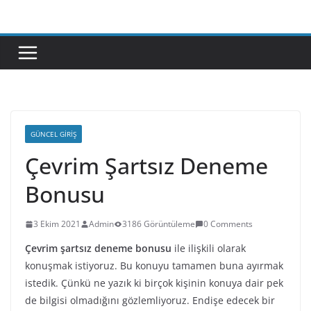
Skip
to
content
GÜNCEL GIRIŞ
Çevrim Şartsız Deneme
Bonusu
3 Ekim 2021
Admin
3186 Görüntüleme
0 Comments
Çevrim şartsız deneme bonusu
ile ilişkili olarak
konuşmak istiyoruz. Bu konuyu tamamen buna ayırmak
istedik. Çünkü ne yazık ki birçok kişinin konuya dair pek
de bilgisi olmadığını gözlemliyoruz. Endişe edecek bir