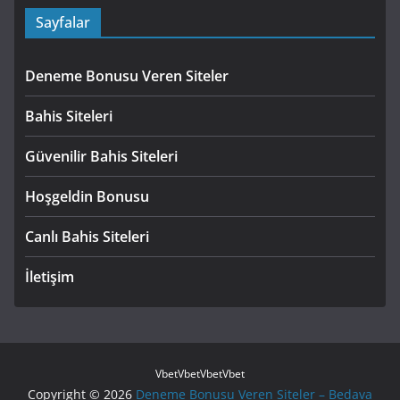
Sayfalar
Deneme Bonusu Veren Siteler
Bahis Siteleri
Güvenilir Bahis Siteleri
Hoşgeldin Bonusu
Canlı Bahis Siteleri
İletişim
Vbet
Vbet
Vbet
Vbet
Copyright © 2026
Deneme Bonusu Veren Siteler – Bedava