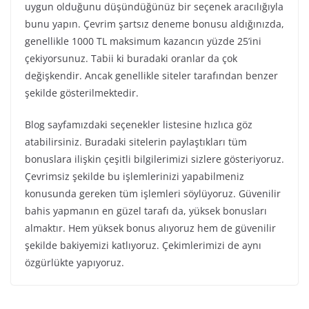
uygun olduğunu düşündüğünüz bir seçenek aracılığıyla
bunu yapın. Çevrim şartsız deneme bonusu aldığınızda,
genellikle 1000 TL maksimum kazancın yüzde 25’ini
çekiyorsunuz. Tabii ki buradaki oranlar da çok
değişkendir. Ancak genellikle siteler tarafından benzer
şekilde gösterilmektedir.
Blog sayfamızdaki seçenekler listesine hızlıca göz
atabilirsiniz. Buradaki sitelerin paylaştıkları tüm
bonuslara ilişkin çeşitli bilgilerimizi sizlere gösteriyoruz.
Çevrimsiz şekilde bu işlemlerinizi yapabilmeniz
konusunda gereken tüm işlemleri söylüyoruz. Güvenilir
bahis yapmanın en güzel tarafı da, yüksek bonusları
almaktır. Hem yüksek bonus alıyoruz hem de güvenilir
şekilde bakiyemizi katlıyoruz. Çekimlerimizi de aynı
özgürlükte yapıyoruz.