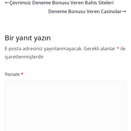
Çevrimsiz Deneme Bonusu Veren Bahis Siteleri
Deneme Bonusu Veren Casinolar
Bir yanıt yazın
E-posta adresiniz yayınlanmayacak.
Gerekli alanlar
*
ile
işaretlenmişlerdir
Yorum
*