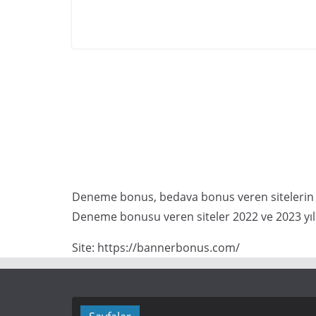
Deneme bonus, bedava bonus veren sitelerin inc
Deneme bonusu veren siteler 2022 ve 2023 yıll
Site: https://bannerbonus.com/