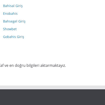
Bahisal Giriş
Enobahis
Bahsegel Giriş
Showbet
Gobahis Giriş
f ve en doğru bilgileri aktarmaktayız.