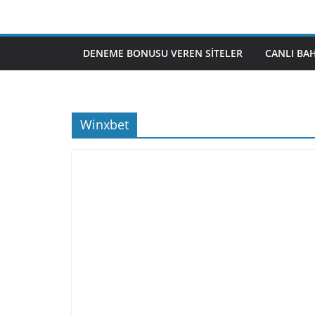
Skip
to
content
DENEME BONUSU VEREN SITELER
CANLI BAH
Winxbet