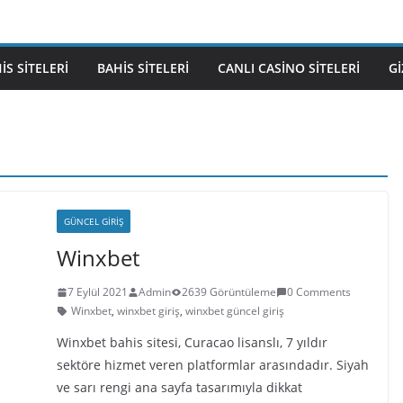
IS SITELERI
BAHIS SITELERI
CANLI CASINO SITELERI
GI
GÜNCEL GIRIŞ
Winxbet
7 Eylül 2021
Admin
2639 Görüntüleme
0 Comments
Winxbet
,
winxbet giriş
,
winxbet güncel giriş
Winxbet bahis sitesi, Curacao lisanslı, 7 yıldır
sektöre hizmet veren platformlar arasındadır. Siyah
ve sarı rengi ana sayfa tasarımıyla dikkat