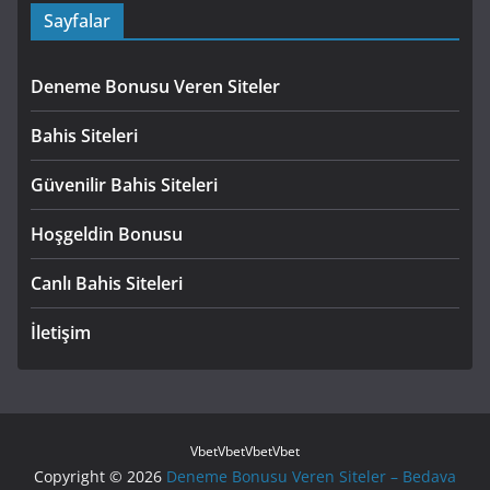
Sayfalar
Deneme Bonusu Veren Siteler
Bahis Siteleri
Güvenilir Bahis Siteleri
Hoşgeldin Bonusu
Canlı Bahis Siteleri
İletişim
Vbet
Vbet
Vbet
Vbet
Copyright © 2026
Deneme Bonusu Veren Siteler – Bedava