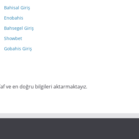
Bahisal Giriş
Enobahis
Bahsegel Giriş
Showbet
Gobahis Giriş
f ve en doğru bilgileri aktarmaktayız.