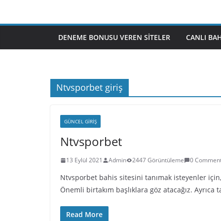
Skip
to
content
DENEME BONUSU VEREN SITELER
CANLI BAH
Ntvsporbet giriş
GÜNCEL GIRIŞ
Ntvsporbet
13 Eylül 2021
Admin
2447 Görüntüleme
0 Commen
Ntvsporbet bahis sitesini tanımak isteyenler için
Önemli birtakım başlıklara göz atacağız. Ayrıca ta
Read More