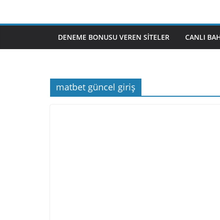
Skip
to
content
DENEME BONUSU VEREN SITELER
CANLI BAH
matbet güncel giriş