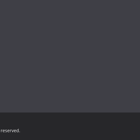
s reserved.