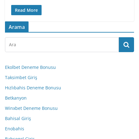
Read More
Arama
Ekolbet Deneme Bonusu
Taksimbet Giriş
Hızlıbahis Deneme Bonusu
Betkanyon
Winxbet Deneme Bonusu
Bahisal Giriş
Enobahis
Bahsegel Giriş