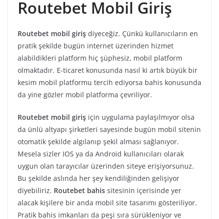
Routebet Mobil Giriş
Routebet mobil giriş
diyeceğiz. Çünkü kullanıcıların en
pratik şekilde bugün internet üzerinden hizmet
alabildikleri platform hiç şüphesiz, mobil platform
olmaktadır. E-ticaret konusunda nasıl ki artık büyük bir
kesim mobil platformu tercih ediyorsa bahis konusunda
da yine gözler mobil platforma çevriliyor.
Routebet mobil giriş
için uygulama paylaşılmıyor olsa
da ünlü altyapı şirketleri sayesinde bugün mobil sitenin
otomatik şekilde algılanıp şekil alması sağlanıyor.
Mesela sizler IOS ya da Android kullanıcıları olarak
uygun olan tarayıcılar üzerinden siteye erişiyorsunuz.
Bu şekilde aslında her şey kendiliğinden gelişiyor
diyebiliriz.
Routebet bahis
sitesinin içerisinde yer
alacak kişilere bir anda mobil site tasarımı gösteriliyor.
Pratik bahis imkanları da peşi sıra sürükleniyor ve