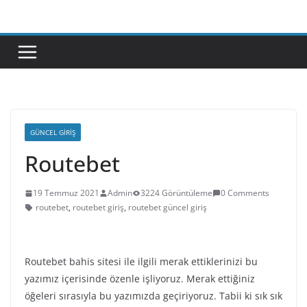
Skip
to
content
GÜNCEL GIRIŞ
Routebet
19 Temmuz 2021
Admin
3224 Görüntüleme
0 Comments
routebet
,
routebet giriş
,
routebet güncel giriş
Routebet bahis sitesi ile ilgili merak ettiklerinizi bu
yazımız içerisinde özenle işliyoruz. Merak ettiğiniz
öğeleri sırasıyla bu yazımızda geçiriyoruz. Tabii ki sık sık