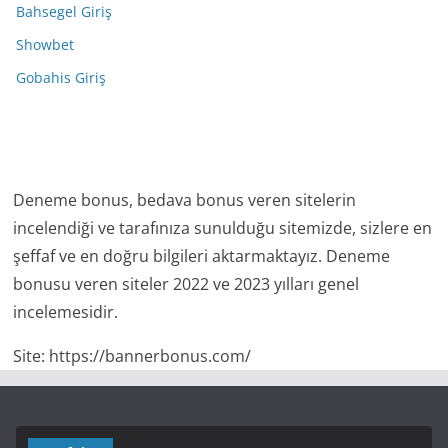
Bahsegel Giriş
Showbet
Gobahis Giriş
Deneme bonus, bedava bonus veren sitelerin
incelendiği ve tarafınıza sunulduğu sitemizde, sizlere en
şeffaf ve en doğru bilgileri aktarmaktayız. Deneme
bonusu veren siteler 2022 ve 2023 yılları genel
incelemesidir.
Site: https://bannerbonus.com/