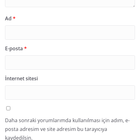
Ad
*
E-posta
*
İnternet sitesi
Daha sonraki yorumlarımda kullanılması için adım, e-
posta adresim ve site adresim bu tarayıcıya
kaydedilsin.