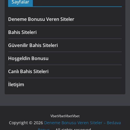
Sayfalar
Deneme Bonusu Veren Siteler
Bahis Siteleri
Güvenilir Bahis Siteleri
Hoşgeldin Bonusu
Canlı Bahis Siteleri
İletişim
Vbet
Vbet
Vbet
Vbet
Copyright © 2026
Deneme Bonusu Veren Siteler – Bedava
Bonus –
. All rights reserved.