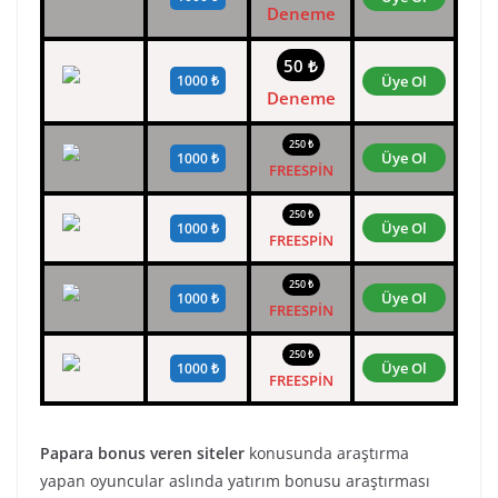
Deneme
50 ₺
1000 ₺
Üye Ol
Deneme
250
₺
Üye Ol
1000 ₺
FREESPİN
250
₺
Üye Ol
1000 ₺
FREESPİN
250
₺
Üye Ol
1000 ₺
FREESPİN
250
₺
Üye Ol
1000 ₺
FREESPİN
Papara bonus veren siteler
konusunda araştırma
yapan oyuncular aslında yatırım bonusu araştırması