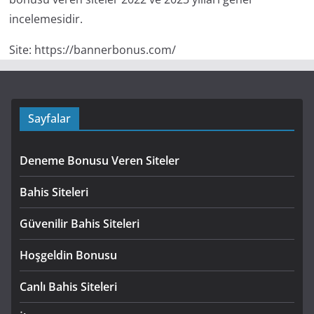
incelemesidir.
Site: https://bannerbonus.com/
Sayfalar
Deneme Bonusu Veren Siteler
Bahis Siteleri
Güvenilir Bahis Siteleri
Hoşgeldin Bonusu
Canlı Bahis Siteleri