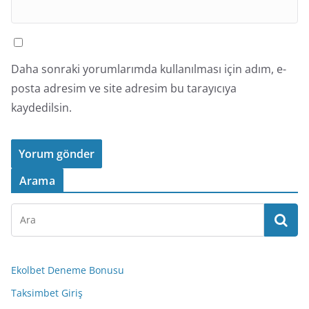
Daha sonraki yorumlarımda kullanılması için adım, e-
posta adresim ve site adresim bu tarayıcıya
kaydedilsin.
Arama
Ekolbet Deneme Bonusu
Taksimbet Giriş