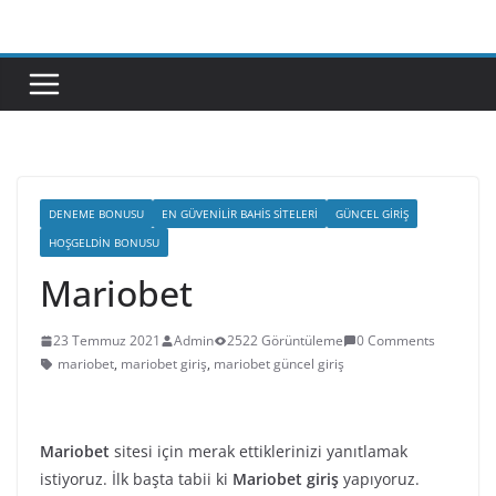
Skip
to
content
DENEME BONUSU
EN GÜVENILIR BAHIS SITELERI
GÜNCEL GIRIŞ
HOŞGELDIN BONUSU
Mariobet
23 Temmuz 2021
Admin
2522 Görüntüleme
0 Comments
mariobet
,
mariobet giriş
,
mariobet güncel giriş
M
ariobet
sitesi için merak ettiklerinizi yanıtlamak
istiyoruz. İlk başta tabii ki
Mariobet giriş
yapıyoruz.