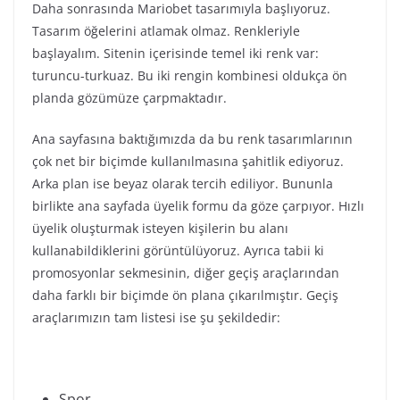
Daha sonrasında Mariobet tasarımıyla başlıyoruz.
Tasarım öğelerini atlamak olmaz. Renkleriyle
başlayalım. Sitenin içerisinde temel iki renk var:
turuncu-turkuaz. Bu iki rengin kombinesi oldukça ön
planda gözümüze çarpmaktadır.
Ana sayfasına baktığımızda da bu renk tasarımlarının
çok net bir biçimde kullanılmasına şahitlik ediyoruz.
Arka plan ise beyaz olarak tercih ediliyor. Bununla
birlikte ana sayfada üyelik formu da göze çarpıyor. Hızlı
üyelik oluşturmak isteyen kişilerin bu alanı
kullanabildiklerini görüntülüyoruz. Ayrıca tabii ki
promosyonlar sekmesinin, diğer geçiş araçlarından
daha farklı bir biçimde ön plana çıkarılmıştır. Geçiş
araçlarımızın tam listesi ise şu şekildedir:
Spor