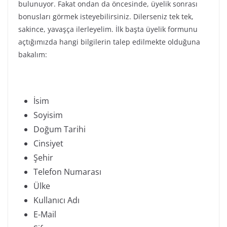
bulunuyor. Fakat ondan da öncesinde, üyelik sonrası
bonusları görmek isteyebilirsiniz. Dilerseniz tek tek,
sakince, yavaşça ilerleyelim. İlk başta üyelik formunu
açtığımızda hangi bilgilerin talep edilmekte olduğuna
bakalım:
İsim
Soyisim
Doğum Tarihi
Cinsiyet
Şehir
Telefon Numarası
Ülke
Kullanıcı Adı
E-Mail