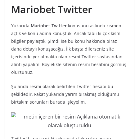
Mariobet Twitter
Yukarıda
Mariobet Twitter
konusunu aslında kısmen
açtık ve konu adına konuştuk. Ancak tabii ki çok kısmi
bilgiler paylaştık. Şimdi ise bu konu hakkında biraz
daha detaylı konuşacağız. İlk başta dilerseniz site
içerisinde yer almakta olan resmi Twitter sayfasından
alıntı yapalım. Böylelikle sitenin resmi hesabını görmüş
olursunuz.
Şu anda resmi olarak belirtilen Twitter hesabı bu
şekildedir. Fakat yukarıda yarım bırakmış olduğumu
birtakım sorunları burada işleyelim.
Twitter’da ne yazık ki çok sayıda fake olan hesap