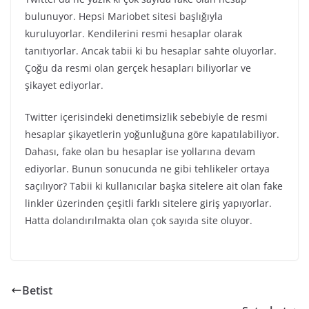
bulunuyor. Hepsi Mariobet sitesi başlığıyla
kuruluyorlar. Kendilerini resmi hesaplar olarak
tanıtıyorlar. Ancak tabii ki bu hesaplar sahte oluyorlar.
Çoğu da resmi olan gerçek hesapları biliyorlar ve
şikayet ediyorlar.
Twitter içerisindeki denetimsizlik sebebiyle de resmi
hesaplar şikayetlerin yoğunluğuna göre kapatılabiliyor.
Dahası, fake olan bu hesaplar ise yollarına devam
ediyorlar. Bunun sonucunda ne gibi tehlikeler ortaya
saçılıyor? Tabii ki kullanıcılar başka sitelere ait olan fake
linkler üzerinden çeşitli farklı sitelere giriş yapıyorlar.
Hatta dolandırılmakta olan çok sayıda site oluyor.
Betist