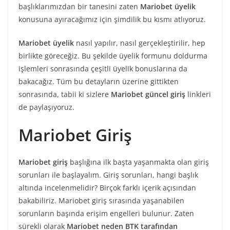
başlıklarımızdan bir tanesini zaten
Mariobet üyelik
konusuna ayıracağımız için şimdilik bu kısmı atlıyoruz.
Mariobet üyelik
nasıl yapılır, nasıl gerçekleştirilir, hep
birlikte göreceğiz. Bu şekilde üyelik formunu doldurma
işlemleri sonrasında çeşitli üyelik bonuslarına da
bakacağız. Tüm bu detayların üzerine gittikten
sonrasında, tabii ki sizlere
Mariobet güncel giriş
linkleri
de paylaşıyoruz.
Mariobet Giriş
Mariobet giriş
başlığına ilk başta yaşanmakta olan giriş
sorunları ile başlayalım. Giriş sorunları, hangi başlık
altında incelenmelidir? Birçok farklı içerik açısından
bakabiliriz. Mariobet giriş sırasında yaşanabilen
sorunların başında erişim engelleri bulunur. Zaten
sürekli olarak
Mariobet neden BTK tarafından