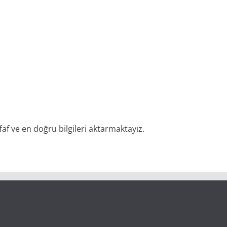
af ve en doğru bilgileri aktarmaktayız.