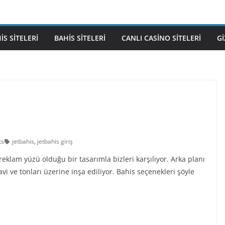
IS SITELERI
BAHIS SITELERI
CANLI CASINO SITELERI
GI
ts
jetbahis
,
jetbahis giriş
reklam yüzü olduğu bir tasarımla bizleri karşılıyor. Arka planı
vi ve tonları üzerine inşa ediliyor. Bahis seçenekleri şöyle