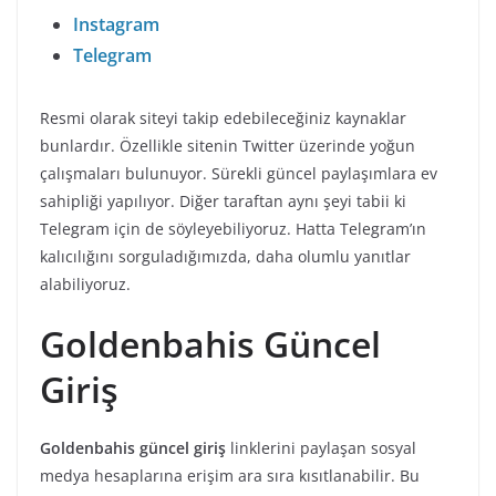
Instagram
Telegram
Resmi olarak siteyi takip edebileceğiniz kaynaklar
bunlardır. Özellikle sitenin Twitter üzerinde yoğun
çalışmaları bulunuyor. Sürekli güncel paylaşımlara ev
sahipliği yapılıyor. Diğer taraftan aynı şeyi tabii ki
Telegram için de söyleyebiliyoruz. Hatta Telegram’ın
kalıcılığını sorguladığımızda, daha olumlu yanıtlar
alabiliyoruz.
Goldenbahis Güncel
Giriş
Goldenbahis güncel giriş
linklerini paylaşan sosyal
medya hesaplarına erişim ara sıra kısıtlanabilir. Bu