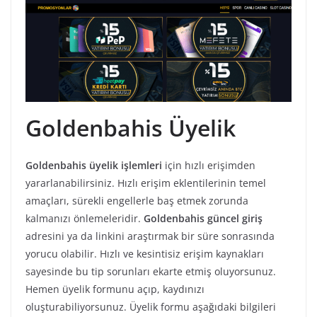
Goldenbahis Üyelik
Goldenbahis üyelik işlemleri
için hızlı erişimden
yararlanabilirsiniz. Hızlı erişim eklentilerinin temel
amaçları, sürekli engellerle baş etmek zorunda
kalmanızı önlemeleridir.
Goldenbahis güncel giriş
adresini ya da linkini araştırmak bir süre sonrasında
yorucu olabilir. Hızlı ve kesintisiz erişim kaynakları
sayesinde bu tip sorunları ekarte etmiş oluyorsunuz.
Hemen üyelik formunu açıp, kaydınızı
oluşturabiliyorsunuz. Üyelik formu aşağıdaki bilgileri