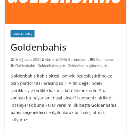
GÜNCEL GIRIŞ
Goldenbahis
16 Ağustos 2021
Admin
2946 Görüntüleme
0 Comments
Goldenbahis
,
Goldenbahis giriş
,
Goldenbahis güncel giriş
Goldenbahis bahis sitesi
, ismiyle özdeşleştirilmekte
olan platformlar arasındadır. Altın değerindeki
içerikleriyle birlikte kazancı körüklemektedir. Söz
konusu bu başarısını nasıl alıyor? İsterseniz birlikte
inceleyerek buna karar verelim. İlk başta
Goldenbahis
bahis
seçenekleri
ile ilgili olarak bir bakış atmak
istiyoruz: