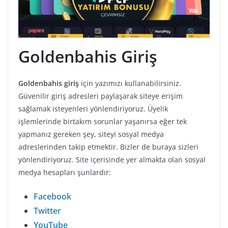
Goldenbahis Giriş
Goldenbahis giriş
için yazımızı kullanabilirsiniz.
Güvenilir giriş adresleri paylaşarak siteye erişim
sağlamak isteyenleri yönlendiriyoruz. Üyelik
işlemlerinde birtakım sorunlar yaşanırsa eğer tek
yapmanız gereken şey, siteyi sosyal medya
adreslerinden takip etmektir. Bizler de buraya sizleri
yönlendiriyoruz. Site içerisinde yer almakta olan sosyal
medya hesapları şunlardır:
Facebook
Twitter
YouTube