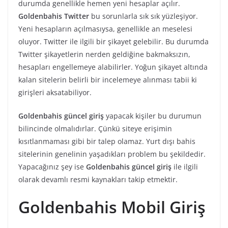
durumda genellikle hemen yeni hesaplar açılır.
Goldenbahis Twitter
bu sorunlarla sık sık yüzleşiyor.
Yeni hesapların açılmasıysa, genellikle an meselesi
oluyor. Twitter ile ilgili bir şikayet gelebilir. Bu durumda
Twitter şikayetlerin nerden geldiğine bakmaksızın,
hesapları engellemeye alabilirler. Yoğun şikayet altında
kalan sitelerin belirli bir incelemeye alınması tabii ki
girişleri aksatabiliyor.
Goldenbahis güncel giriş
yapacak kişiler bu durumun
bilincinde olmalıdırlar. Çünkü siteye erişimin
kısıtlanmaması gibi bir talep olamaz. Yurt dışı bahis
sitelerinin genelinin yaşadıkları problem bu şekildedir.
Yapacağınız şey ise
Goldenbahis güncel giriş
ile ilgili
olarak devamlı resmi kaynakları takip etmektir.
Goldenbahis Mobil Giriş