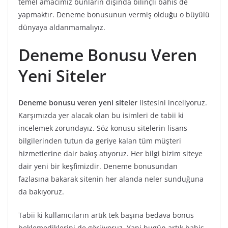
temel amacımız bunların dışında bilinçli bahis de
yapmaktır. Deneme bonusunun vermiş olduğu o büyülü
dünyaya aldanmamalıyız.
Deneme Bonusu Veren
Yeni Siteler
Deneme bonusu veren yeni siteler
listesini inceliyoruz.
Karşımızda yer alacak olan bu isimleri de tabii ki
incelemek zorundayız. Söz konusu sitelerin lisans
bilgilerinden tutun da geriye kalan tüm müşteri
hizmetlerine dair bakış atıyoruz. Her bilgi bizim siteye
dair yeni bir keşfimizdir. Deneme bonusundan
fazlasına bakarak sitenin her alanda neler sunduğuna
da bakıyoruz.
Tabii ki kullanıcıların artık tek başına bedava bonus
beklemediklerini de görüyoruz. Yani bugün artık bahis