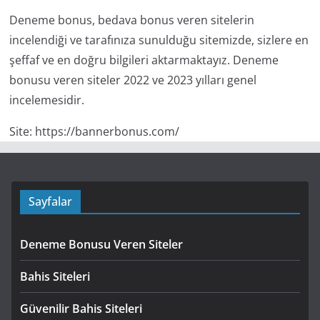
Deneme bonus, bedava bonus veren sitelerin
incelendiği ve tarafınıza sunulduğu sitemizde, sizlere en
şeffaf ve en doğru bilgileri aktarmaktayız. Deneme
bonusu veren siteler 2022 ve 2023 yılları genel
incelemesidir.
Site: https://bannerbonus.com/
Sayfalar
Deneme Bonusu Veren Siteler
Bahis Siteleri
Güvenilir Bahis Siteleri