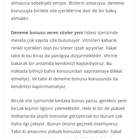
olmasına sebebiyet veriyor. Bizlerin amacıysa, deneme
bonusuyla birlikte site içeriklerine dair de bir bakış
atmaktır.
Deneme bonusu veren siteler
yeni
listesi içerisinde
mesela çok sayıda site bulunuyor. Vitrinleri kabarık,
renkli içerikleri olan bu siteler iştah açıyorlar. Fakat
tabii ki bu biraz da yanılgıya düşürmektedir. Vitrine
bakarak bir anlamda kendimizi kaybediyoruz. Bu
noktada bilinçli bahis konusundan sapmamaya dikkat
etmeliyiz. Ve tabii ki deneme bonusu konusunda da
kendimizi kaptırmamalıyız.
Birçok site içerisinde bedava bonus yazısı, gereksiz yere
birçok kişinin ilgisini çekmektedir. Hele ki bir de yüksek
miktarlarda çeşitli bonuslar görüyorsak bu durum çok
daha ilgi çekiyor. Bunun önüne geçmek istemiyoruz.
Tabii ki amacımız yüksek bonuslar bulmaktadır. Fakat