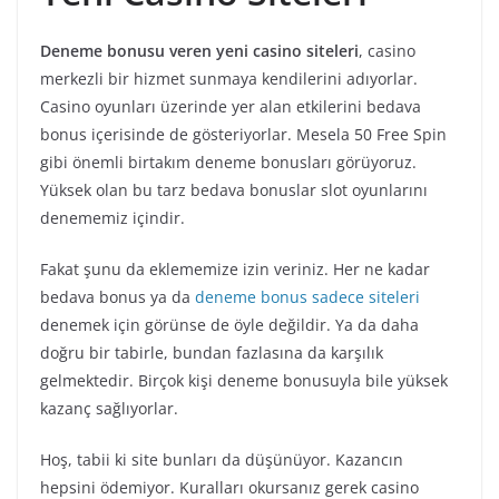
Deneme bonusu veren yeni casino siteleri
, casino
merkezli bir hizmet sunmaya kendilerini adıyorlar.
Casino oyunları üzerinde yer alan etkilerini bedava
bonus içerisinde de gösteriyorlar. Mesela 50 Free Spin
gibi önemli birtakım deneme bonusları görüyoruz.
Yüksek olan bu tarz bedava bonuslar slot oyunlarını
denememiz içindir.
Fakat şunu da eklememize izin veriniz. Her ne kadar
bedava bonus ya da
deneme bonus sadece siteleri
denemek için görünse de öyle değildir. Ya da daha
doğru bir tabirle, bundan fazlasına da karşılık
gelmektedir. Birçok kişi deneme bonusuyla bile yüksek
kazanç sağlıyorlar.
Hoş, tabii ki site bunları da düşünüyor. Kazancın
hepsini ödemiyor. Kuralları okursanız gerek casino