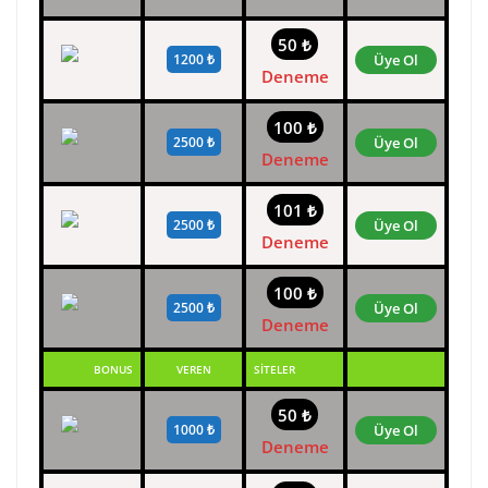
50 ₺
1200 ₺
Üye Ol
Deneme
100 ₺
2500 ₺
Üye Ol
Deneme
101 ₺
2500 ₺
Üye Ol
Deneme
100 ₺
2500 ₺
Üye Ol
Deneme
BONUS
VEREN
SİTELER
50 ₺
1000 ₺
Üye Ol
Deneme