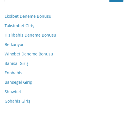
Ekolbet Deneme Bonusu
Taksimbet Giriş
Hızlıbahis Deneme Bonusu
Betkanyon
Winxbet Deneme Bonusu
Bahisal Giriş
Enobahis
Bahsegel Giriş
Showbet
Gobahis Giriş