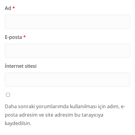
Ad
*
E-posta
*
İnternet sitesi
Daha sonraki yorumlarımda kullanılması için adım, e-
posta adresim ve site adresim bu tarayıcıya
kaydedilsin.