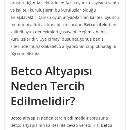
araştırıldığında sektörde en fazla oyuncu sayısına sahip
ve kaliteli kuruluşların bu kuruluşlar olduğu
anlaşılacaktır. Çünkü oyun altyapılarının kalitesi oyuncu
memnuniyetini arttırıcı bir unsurdur.
Betco siteleri
en
kaliteli oyun deneyimleri yaşayabileceğimiz bahis
kuruluşlarıdır. Üye olmayı düşündüğünüz bahis
sitesinde muhakkak Betco altyapısının olup olmadığını
öğrenmelisiniz.
Betco Altyapısı
Neden Tercih
Edilmelidir?
Betco altyapısı neden tercih edilmelidir
sorusuna
Betco altyapısının kalitesi ile cevap verebiliriz.
Betco