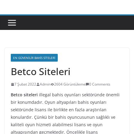
Skip
to
content
EN GÜVENILIR BAHIS SITELERI
Betco Siteleri
7 Şubat 2022
Admin
2604 Görüntüleme
0 Comments
Betco siteleri
illegal bahis oyunları sektöründe önemli
bir konumdadır. Oyun altyapıları bahis oyunları
sektöründe lisans ile birlikte en fazla araştırılan
konulardır. Çünkü bir bahis oyuncusunun sağlıklı ve
kaliteli oyun hizmeti alabilmesi lisans ve oyun
altyapısından geçmektedir. Öncelikle lisans