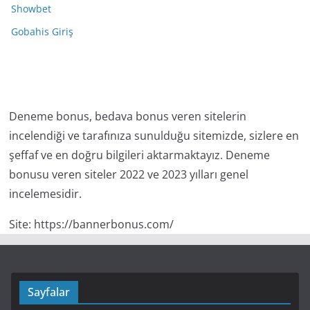
Showbet
Gobahis Giriş
Deneme bonus, bedava bonus veren sitelerin
incelendiği ve tarafınıza sunulduğu sitemizde, sizlere en
şeffaf ve en doğru bilgileri aktarmaktayız. Deneme
bonusu veren siteler 2022 ve 2023 yılları genel
incelemesidir.
Site: https://bannerbonus.com/
Sayfalar