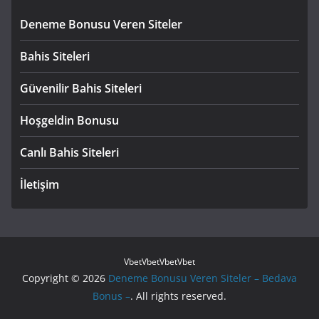
Deneme Bonusu Veren Siteler
Bahis Siteleri
Güvenilir Bahis Siteleri
Hoşgeldin Bonusu
Canlı Bahis Siteleri
İletişim
Vbet
Vbet
Vbet
Vbet
Copyright © 2026
Deneme Bonusu Veren Siteler – Bedava
Bonus –
. All rights reserved.