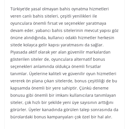
Türkiye’de yasal olmayan bahis oynatma hizmetleri
veren canlı bahis siteleri, çeşitli yenilikleri ile
oyunculara önemli fırsat ve seçenekler yaratmaya
devam eder. yabancı bahis sitelerinin mevcut yapısı göz
önüne alındığında, kullanıcı odaklı hizmetler herkesin
sitede kolayca gelir kapısı yaratmasını da sağlar.
Piyasada aktif olarak yer alan güvenilir markalardan
gösterilen siteler de, oyunculara alternatif bonus
seçenekleri anlamında oldukça önemli fırsatlar
tanımlar. Üyelerine kaliteli ve güvenilir oyun hizmetleri
vererek ön plana çıkan sitelerde, bonus çeşitliliği de bu
kapsamda önemli bir yere sahiptir. Çünkü deneme
bonusu gibi önemli bir imkanı kullanıcılara tanımlayan
siteler, çok hızlı bir şekilde yeni üye sayısının arttığını
görürler. Üyeler kanadında görülen talep sonrasında da
bürolardaki bonus kampanyaları çok özel bir hal alır.