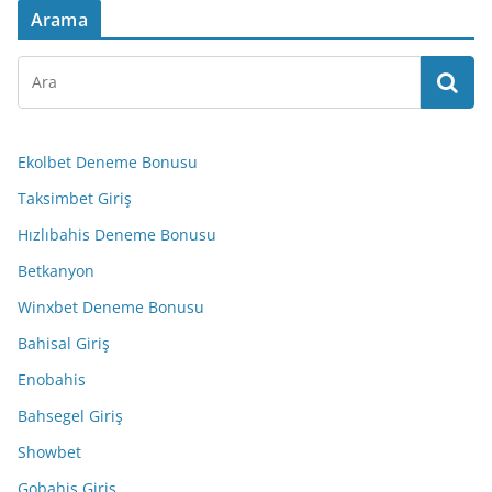
Arama
Ekolbet Deneme Bonusu
Taksimbet Giriş
Hızlıbahis Deneme Bonusu
Betkanyon
Winxbet Deneme Bonusu
Bahisal Giriş
Enobahis
Bahsegel Giriş
Showbet
Gobahis Giriş