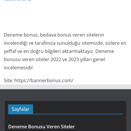
Deneme bonus, bedava bonus veren sitelerin
incelendiği ve tarafınıza sunulduğu sitemizde, sizlere en
şeffaf ve en doğru bilgileri aktarmaktayız. Deneme
bonusu veren siteler 2022 ve 2023 yılları genel
incelemesidir.
Site: https://bannerbonus.com/
Sayfalar
Deneme Bonusu Veren Siteler